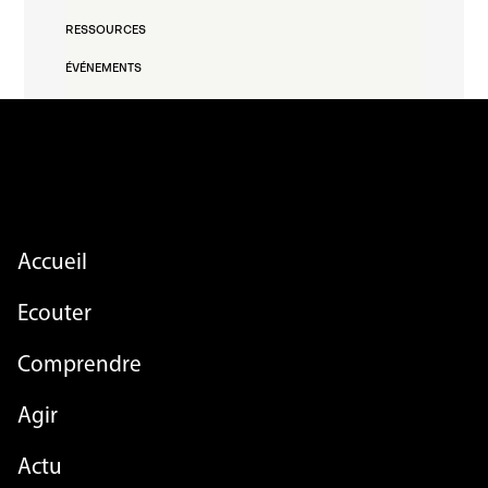
RESSOURCES
ÉVÉNEMENTS
FOOTER MENU
Accueil
Ecouter
Comprendre
Agir
FOOTER MENU - LIST
Actu