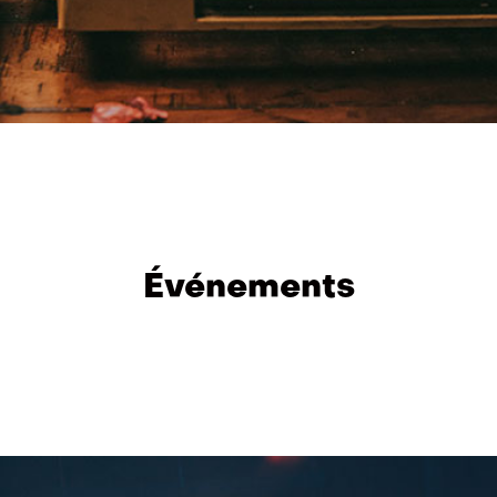
Événements
Image