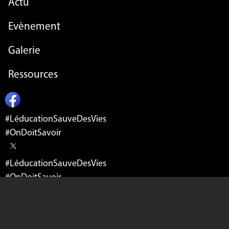
Evènement
Galerie
Ressources
#LéducationSauveDesVies
#OnDoitSavoir
#LéducationSauveDesVies
#OnDoitSavoir
ABONNEZ-VOUS À NOTRE
NEWSLETTER
Email