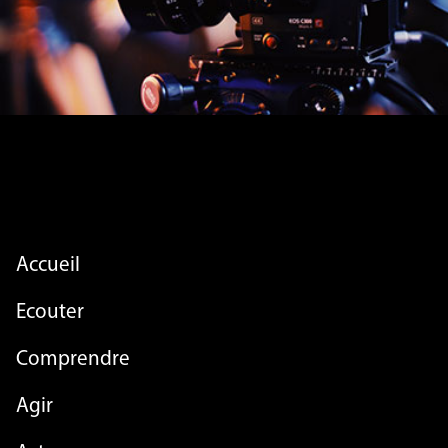
FOOTER MENU
Accueil
Ecouter
Comprendre
Agir
FOOTER MENU - LIST
Actu